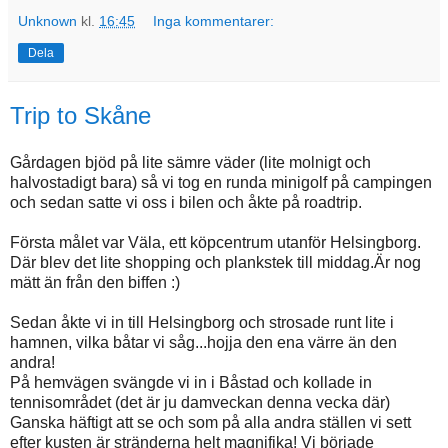
Unknown
kl.
16:45
Inga kommentarer:
Dela
Trip to Skåne
Gårdagen bjöd på lite sämre väder (lite molnigt och
halvostadigt bara) så vi tog en runda minigolf på campingen
och sedan satte vi oss i bilen och åkte på roadtrip.
Första målet var Väla, ett köpcentrum utanför Helsingborg.
Där blev det lite shopping och plankstek till middag.Är nog
mätt än från den biffen :)
Sedan åkte vi in till Helsingborg och strosade runt lite i
hamnen, vilka båtar vi såg...hojja den ena värre än den
andra!
På hemvägen svängde vi in i Båstad och kollade in
tennisområdet (det är ju damveckan denna vecka där)
Ganska häftigt att se och som på alla andra ställen vi sett
efter kusten är stränderna helt magnifika! Vi började