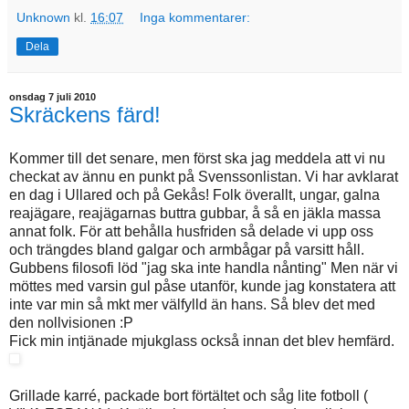
Unknown
kl.
16:07
Inga kommentarer:
Dela
onsdag 7 juli 2010
Skräckens färd!
Kommer till det senare, men först ska jag meddela att vi nu
checkat av ännu en punkt på Svenssonlistan. Vi har avklarat
en dag i Ullared och på Gekås! Folk överallt, ungar, galna
reajägare, reajägarnas buttra gubbar, å så en jäkla massa
annat folk. För att behålla husfriden så delade vi upp oss
och trängdes bland galgar och armbågar på varsitt håll.
Gubbens filosofi löd "jag ska inte handla nånting" Men när vi
möttes med varsin gul påse utanför, kunde jag konstatera att
inte var min så mkt mer välfylld än hans. Så blev det med
den nollvisionen :P
Fick min intjänade mjukglass också innan det blev hemfärd.
Grillade karré, packade bort förtältet och såg lite fotboll (