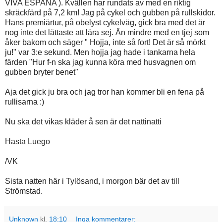
VIVA ESPANA ). Kvällen har rundats av med en riktig
skräckfärd på 7,2 km! Jag på cykel och gubben på rullskidor.
Hans premiärtur, på obelyst cykelväg, gick bra med det är
nog inte det lättaste att lära sej. Än mindre med en tjej som
åker bakom och säger " Hojja, inte så fort! Det är så mörkt
ju!" var 3:e sekund. Men hojja jag hade i tankarna hela
färden "Hur f-n ska jag kunna köra med husvagnen om
gubben bryter benet"
Aja det gick ju bra och jag tror han kommer bli en fena på
rullisarna :)
Nu ska det vikas kläder å sen är det nattinatti
Hasta Luego
/VK
Sista natten här i Tylösand, i morgon bär det av till
Strömstad.
Unknown
kl.
18:10
Inga kommentarer: