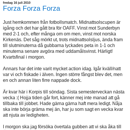
fredag 16 juli 2010
Forza Forza Forza
Just hemkommen från fotbollsmatch. Midnattsolscupen är
igång och det har gått bra för OAFF. Vinst mot Sunderbyn
med 2-1 och, efter många om om men, vinst mot norska
Kirkenäs. Det såg mörkt ut, trots midnattsolsljus, ända fram
till slutminuterna då gubbarna lyckades peta in 1-1 och
minuterna senare avgöra med uddamålsvinst. Härligt!
Kvartsfinal i morgon.
Annars har det inte varit mycket action idag. Igår kväll/natt
var vi och fiskade i älven. Ingen större fångst blev det, men
en och annan liten firre nappade dock.
Är kvar här i Korpis till söndag. Sista semesterveckan nästa
vecka :( Hojja tiden går fort, känner mej inte manad att gå
tillbaka till jobbet. Hade gärna gärna haft mera ledigt. Nåja
ska inte börja gräma mej än, har ju som sagt en vecka kvar
att njuta av ledigheten.
I morgon ska jag försöka övertala gubben att vi ska åka till