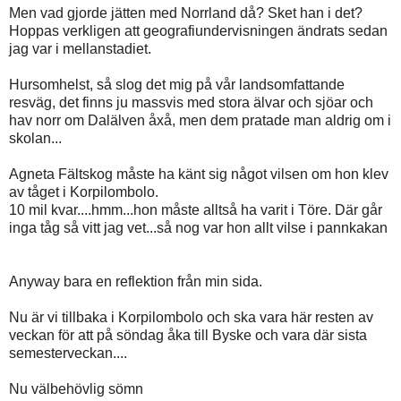
Men vad gjorde jätten med Norrland då? Sket han i det?
Hoppas verkligen att geografiundervisningen ändrats sedan
jag var i mellanstadiet.
Hursomhelst, så slog det mig på vår landsomfattande
resväg, det finns ju massvis med stora älvar och sjöar och
hav norr om Dalälven åxå, men dem pratade man aldrig om i
skolan...
Agneta Fältskog måste ha känt sig något vilsen om hon klev
av tåget i Korpilombolo.
10 mil kvar....hmm...hon måste alltså ha varit i Töre. Där går
inga tåg så vitt jag vet...så nog var hon allt vilse i pannkakan
Anyway bara en reflektion från min sida.
Nu är vi tillbaka i Korpilombolo och ska vara här resten av
veckan för att på söndag åka till Byske och vara där sista
semesterveckan....
Nu välbehövlig sömn