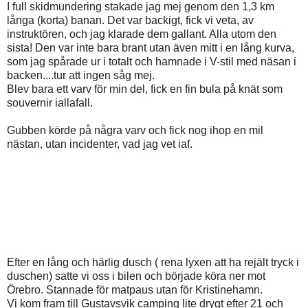
I full skidmundering stakade jag mej genom den 1,3 km
långa (korta) banan. Det var backigt, fick vi veta, av
instruktören, och jag klarade dem gallant. Alla utom den
sista! Den var inte bara brant utan även mitt i en lång kurva,
som jag spårade ur i totalt och hamnade i V-stil med näsan i
backen....tur att ingen såg mej.
Blev bara ett varv för min del, fick en fin bula på knät som
souvernir iallafall.
Gubben körde på några varv och fick nog ihop en mil
nästan, utan incidenter, vad jag vet iaf.
Efter en lång och härlig dusch ( rena lyxen att ha rejält tryck i
duschen) satte vi oss i bilen och började köra ner mot
Örebro. Stannade för matpaus utan för Kristinehamn.
Vi kom fram till Gustavsvik camping lite drygt efter 21 och