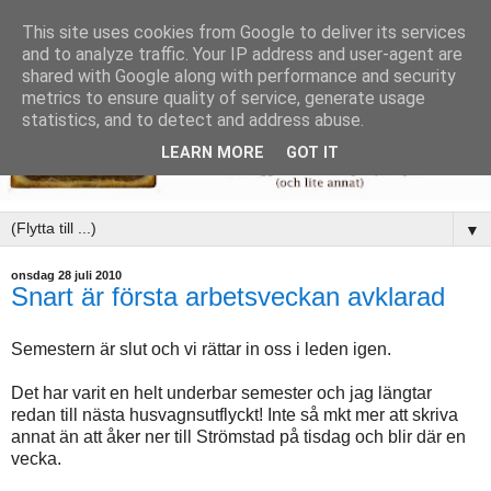
This site uses cookies from Google to deliver its services
and to analyze traffic. Your IP address and user-agent are
shared with Google along with performance and security
metrics to ensure quality of service, generate usage
statistics, and to detect and address abuse.
LEARN MORE
GOT IT
▼
onsdag 28 juli 2010
Snart är första arbetsveckan avklarad
Semestern är slut och vi rättar in oss i leden igen.
Det har varit en helt underbar semester och jag längtar
redan till nästa husvagnsutflyckt! Inte så mkt mer att skriva
annat än att åker ner till Strömstad på tisdag och blir där en
vecka.