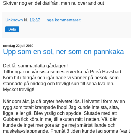
Skriver nog en del därifrån, men nu over and out
Unknown
kl.
16:37
Inga kommentarer:
Dela
torsdag 22 juli 2010
Upp som en sol, ner som en pannkaka
Det får sammanfatta gårdagen!
Tillbringar nu vår sista semestervecka på Piteå Havsbad.
Kom hit i förrgår och igår hade vi vänner på besök, som
stannade på middag och trevligt surr till sena kvällen.
Mycket trevligt!
När dom åkt, ja då bryter helvetet lös. Helvetet i form av en
rygg som totalt krampade ihop! Jag kunde inte stå, sitta,
ligga, eller gå. Blev yrslig och spydde. Slutade med att
Gubben fick köra in mej till akuten mitt i natten. Väl där
kunde de inget mer göra än ge mej smärtstillande och
muskelavslappnande. Framåt 3 tiden kunde jag somna (varit