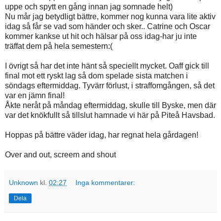
uppe och spytt en gång innan jag somnade helt)
Nu mår jag betydligt bättre, kommer nog kunna vara lite aktiv
idag så får se vad som händer och sker.. Catrine och Oscar
kommer kankse ut hit och hälsar på oss idag-har ju inte
träffat dem på hela semestern:(
I övrigt så har det inte hänt så speciellt mycket. Oaff gick till
final mot ett ryskt lag så dom spelade sista matchen i
söndags eftermiddag. Tyvärr förlust, i straffomgången, så det
var en jämn final!
Åkte neråt på måndag eftermiddag, skulle till Byske, men där
var det knökfullt så tillslut hamnade vi här på Piteå Havsbad.
Hoppas på bättre väder idag, har regnat hela gårdagen!
Over and out, screem and shout
Unknown
kl.
02:27
Inga kommentarer:
Dela