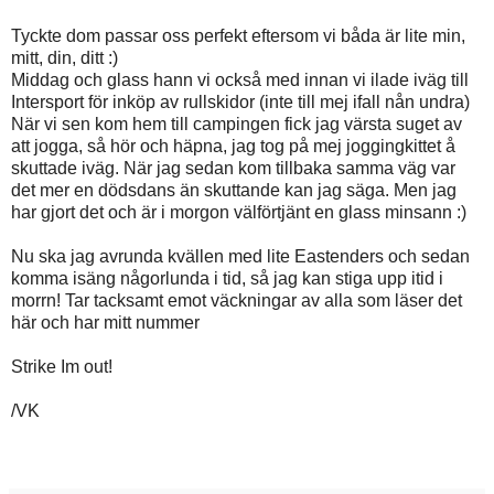
Tyckte dom passar oss perfekt eftersom vi båda är lite min,
mitt, din, ditt :)
Middag och glass hann vi också med innan vi ilade iväg till
Intersport för inköp av rullskidor (inte till mej ifall nån undra)
När vi sen kom hem till campingen fick jag värsta suget av
att jogga, så hör och häpna, jag tog på mej joggingkittet å
skuttade iväg. När jag sedan kom tillbaka samma väg var
det mer en dödsdans än skuttande kan jag säga. Men jag
har gjort det och är i morgon välförtjänt en glass minsann :)
Nu ska jag avrunda kvällen med lite Eastenders och sedan
komma isäng någorlunda i tid, så jag kan stiga upp itid i
morrn! Tar tacksamt emot väckningar av alla som läser det
här och har mitt nummer
Strike Im out!
/VK