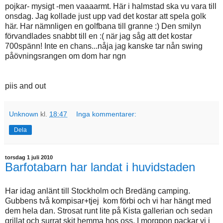
pojkar- mysigt -men vaaaarmt. Här i halmstad ska vu vara till
onsdag. Jag kollade just upp vad det kostar att spela golk
här. Har nämnligen en golfbana till granne :) Den smilyn
förvandlades snabbt till en :( när jag såg att det kostar
700spänn! Inte en chans...nåja jag kanske tar nån swing
påövningsrangen om dom har ngn
piis and out
Unknown
kl.
18:47
Inga kommentarer:
Dela
torsdag 1 juli 2010
Barfotabarn har landat i huvidstaden
Har idag anlänt till Stockholm och Bredäng camping.
Gubbens två kompisar+tjej kom förbi och vi har hängt med
dem hela dan. Strosat runt lite på Kista gallerian och sedan
grillat och surrat skit hemma hos oss. I morgpon packar vi i