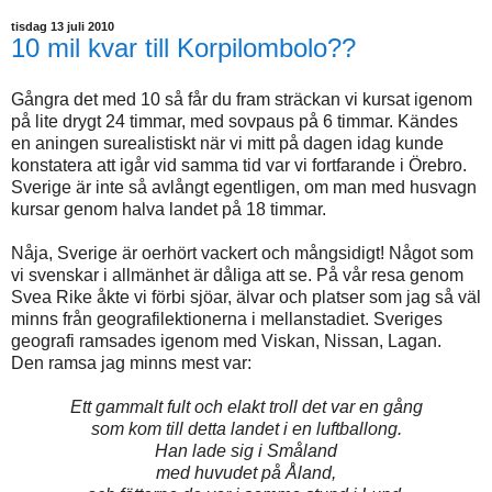
tisdag 13 juli 2010
10 mil kvar till Korpilombolo??
Gångra det med 10 så får du fram sträckan vi kursat igenom
på lite drygt 24 timmar, med sovpaus på 6 timmar. Kändes
en aningen surealistiskt när vi mitt på dagen idag kunde
konstatera att igår vid samma tid var vi fortfarande i Örebro.
Sverige är inte så avlångt egentligen, om man med husvagn
kursar genom halva landet på 18 timmar.
Nåja, Sverige är oerhört vackert och mångsidigt! Något som
vi svenskar i allmänhet är dåliga att se. På vår resa genom
Svea Rike åkte vi förbi sjöar, älvar och platser som jag så väl
minns från geografilektionerna i mellanstadiet. Sveriges
geografi ramsades igenom med Viskan, Nissan, Lagan.
Den ramsa jag minns mest var:
Ett gammalt fult och elakt troll det var en gång
som kom till detta landet i en luftballong.
Han lade sig i Småland
med huvudet på Åland,