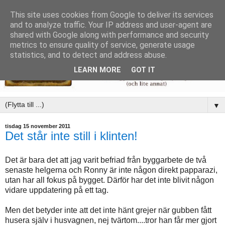
This site uses cookies from Google to deliver its services
and to analyze traffic. Your IP address and user-agent are
shared with Google along with performance and security
metrics to ensure quality of service, generate usage
statistics, and to detect and address abuse.
LEARN MORE
GOT IT
▼
tisdag 15 november 2011
Det står inte still i klinten!
Det är bara det att jag varit befriad från byggarbete de två
senaste helgerna och Ronny är inte någon direkt papparazi,
utan har all fokus på bygget. Därför har det inte blivit någon
vidare uppdatering på ett tag.
Men det betyder inte att det inte hänt grejer när gubben fått
husera själv i husvagnen, nej tvärtom....tror han får mer gjort