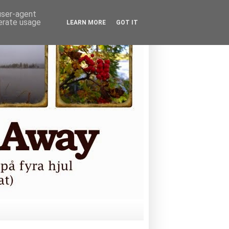
 user-agent
nerate usage
LEARN MORE
GOT IT