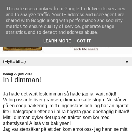
This site uses cookies from Google to deliver its services
and to analyze traffic. Your IP address and user-agent are
shared with Google along with performance and security
metrics to ensure quality of service, generate usage
statistics, and to detect and address abuse.
LEARN MORE
GOT IT
▼
lördag 22 juni 2013
In i dimman!
Ja hade det varit festdimman så hade jag iaf varit nöjd!
Vi tog oss inte över gränsen, dimman satte stopp. Nu står vi
på en coop parkering, mitt i ingenstans och jag har än hjärtat
lite i halsgropen efter en i allra högsta grad obehaglig bilfärd!
Mitt i dimman dyker det upp en traktor, som kör med
arbetslysen! Alltså vita baklysen!
Jag var stensäker på att den kom emot oss- jag hann se mitt