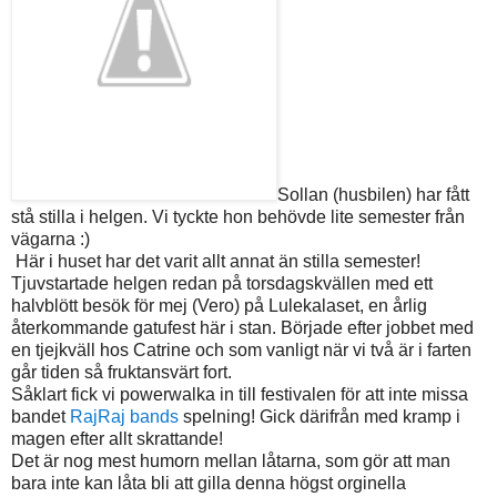
Sollan (husbilen) har fått
stå stilla i helgen. Vi tyckte hon behövde lite semester från
vägarna :)
Här i huset har det varit allt annat än stilla semester!
Tjuvstartade helgen redan på torsdagskvällen med ett
halvblött besök för mej (Vero) på Lulekalaset, en årlig
återkommande gatufest här i stan. Började efter jobbet med
en tjejkväll hos Catrine och som vanligt när vi två är i farten
går tiden så fruktansvärt fort.
Såklart fick vi powerwalka in till festivalen för att inte missa
bandet
RajRaj
bands
spelning! Gick därifrån med kramp i
magen efter allt skrattande!
Det är nog mest humorn mellan låtarna, som gör att man
bara inte kan låta bli att gilla denna högst orginella