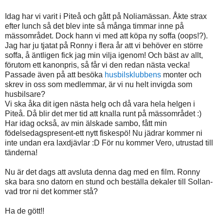
Idag har vi varit i Piteå och gått på Noliamässan. Åkte strax
efter lunch så det blev inte så många timmar inne på
mässområdet. Dock hann vi med att köpa ny soffa (oops!?).
Jag har ju tjatat på Ronny i flera år att vi behöver en större
soffa, å äntligen fick jag min vilja igenom! Och bäst av allt,
förutom ett kanonpris, så får vi den redan nästa vecka!
Passade även på att besöka
husbilsklubbens
monter och
skrev in oss som medlemmar, är vi nu helt invigda som
husbilsare?
Vi ska åka dit igen nästa helg och då vara hela helgen i
Piteå. Då blir det mer tid att knalla runt på mässområdet :)
Har idag också, av min älskade sambo, fått min
födelsedagspresent-ett nytt fiskespö! Nu jädrar kommer ni
inte undan era laxdjävlar :D För nu kommer Vero, utrustad till
tänderna!
Nu är det dags att avsluta denna dag med en film. Ronny
ska bara sno datorn en stund och beställa dekaler till Sollan-
vad tror ni det kommer stå?
Ha de gött!!