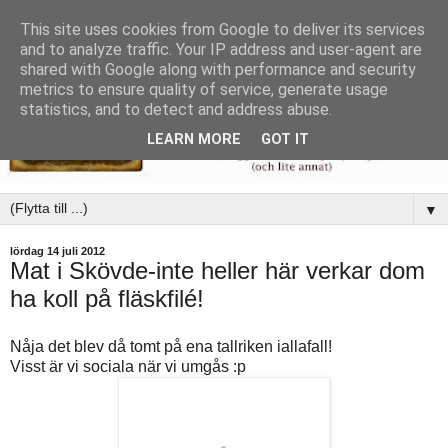
This site uses cookies from Google to deliver its services
and to analyze traffic. Your IP address and user-agent are
shared with Google along with performance and security
metrics to ensure quality of service, generate usage
statistics, and to detect and address abuse.
LEARN MORE
GOT IT
▼
lördag 14 juli 2012
Mat i Skövde-inte heller här verkar dom
ha koll på fläskfilé!
Nåja det blev då tomt på ena tallriken iallafall!
Visst är vi sociala när vi umgås :p