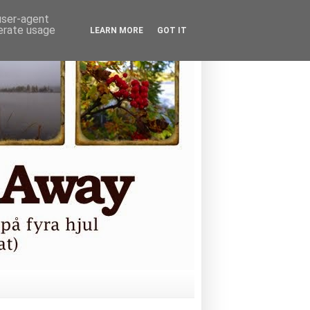
 user-agent
nerate usage
LEARN MORE
GOT IT