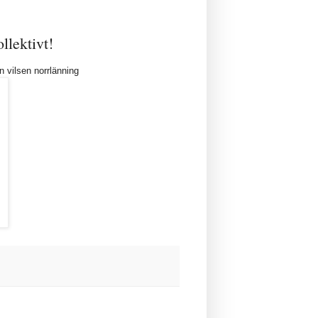
llektivt!
n vilsen norrlänning