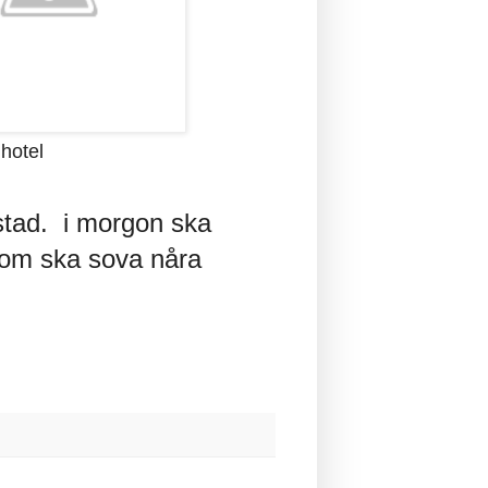
 hotel
n stad. i morgon ska
 som ska sova nåra