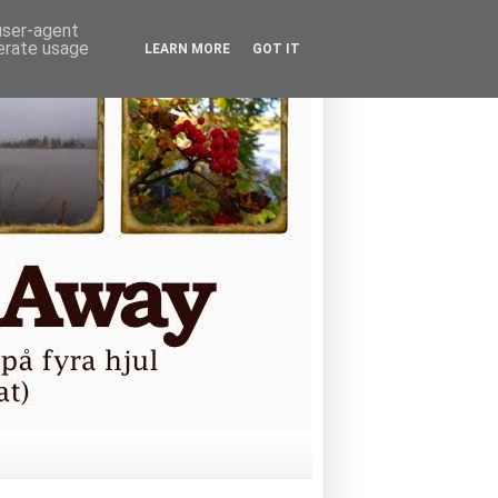
 user-agent
nerate usage
LEARN MORE
GOT IT